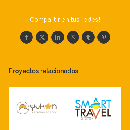
Compartir en tus redes!
Facebook
X
LinkedIn
WhatsApp
Tumblr
Pinterest
Proyectos relacionados
Logotipo
Logotipo
Equilibrio
Smart Travel
Pleno