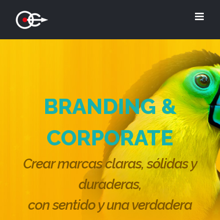
Saltar
al
contenido
BRANDING &
CORPORATE
Crear marcas claras, sólidas y
duraderas,
con sentido y una verdadera