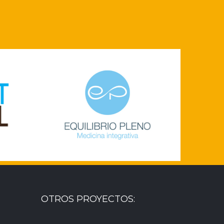
rio
Lo
Logotipo Artelibre
OTROS PROYECTOS: