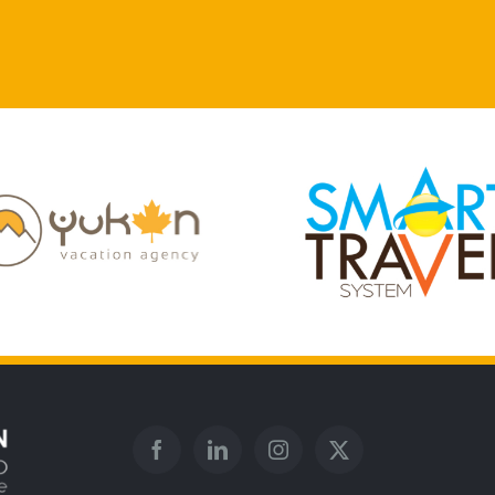
Logotipo Equilib
otipo Smart Travel
Pleno