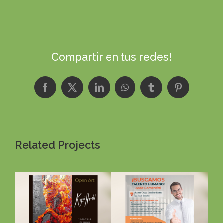
Compartir en tus redes!
Facebook
X
LinkedIn
WhatsApp
Tumblr
Pinterest
Related Projects
Visuel
s
Facebook Ads