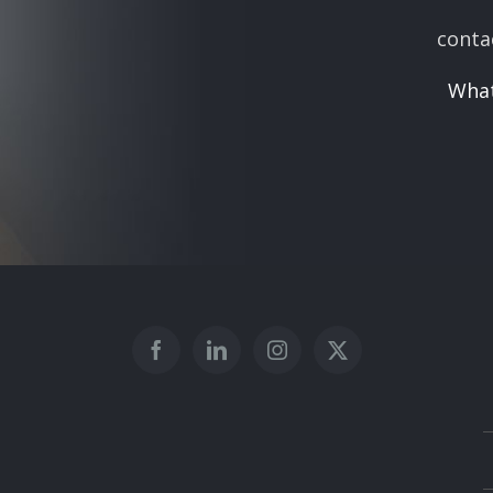
conta
Wha